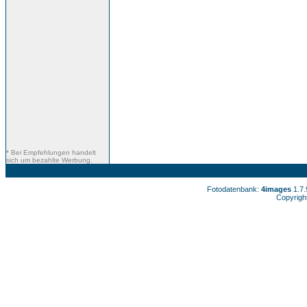
* Bei Empfehlungen handelt
sich um bezahlte Werbung.
Fotodatenbank:
4images
1.7
Copyrigh