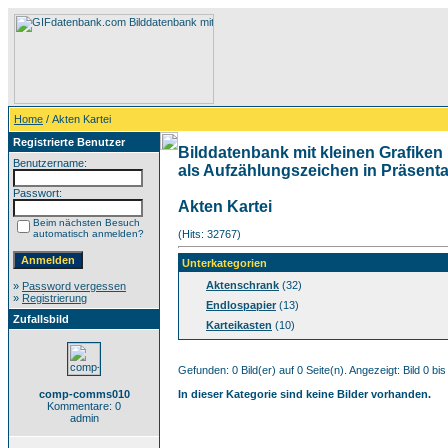
Home
/ Akten Kartei
Registrierte Benutzer
Bilddatenbank mit kleinen Grafiken 
Benutzername:
als Aufzählungszeichen in Präsentat
Passwort:
Akten Kartei
Beim nächsten Besuch
automatisch anmelden?
(Hits: 32767)
Unterkategorien
Aktenschrank
(32)
»
Password vergessen
»
Registrierung
Endlospapier
(13)
Zufallsbild
Karteikasten
(10)
Gefunden: 0 Bild(er) auf 0 Seite(n). Angezeigt: Bild 0 bis
comp-comms010
In dieser Kategorie sind keine Bilder vorhanden.
Kommentare: 0
admin