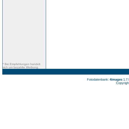
* Bei Empfehlungen handelt
sich um bezahlte Werbung.
Fotodatenbank:
4images
1.7
Copyrigh