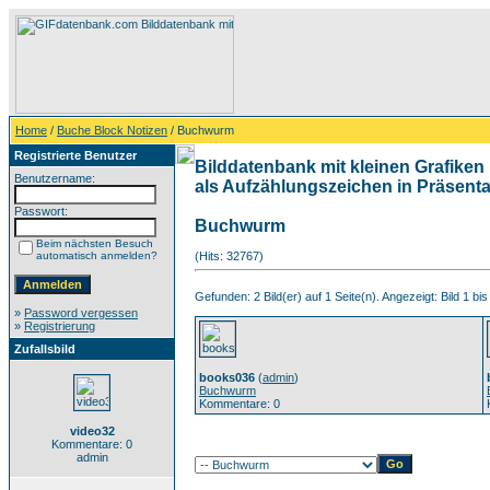
Home
/
Buche Block Notizen
/ Buchwurm
Registrierte Benutzer
Bilddatenbank mit kleinen Grafiken 
Benutzername:
als Aufzählungszeichen in Präsentat
Passwort:
Buchwurm
Beim nächsten Besuch
automatisch anmelden?
(Hits: 32767)
Gefunden: 2 Bild(er) auf 1 Seite(n). Angezeigt: Bild 1 bis
»
Password vergessen
»
Registrierung
Zufallsbild
books036
(
admin
)
Buchwurm
Kommentare: 0
video32
Kommentare: 0
admin