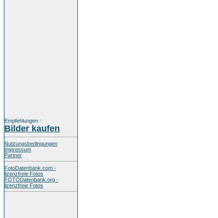
Empfehlungen
*
Bilder kaufen
Nutzungsbedingungen
Impressum
Partner
FotoDatenbank.com -
lizenzfreie Fotos
FOTODatenbank.org -
lizenzfreie Fotos