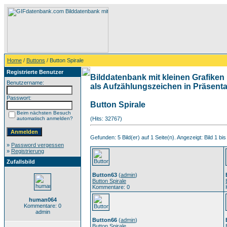
Home
/
Buttons
/ Button Spirale
Registrierte Benutzer
Bilddatenbank mit kleinen Grafiken 
Benutzername:
als Aufzählungszeichen in Präsentat
Passwort:
Button Spirale
Beim nächsten Besuch
automatisch anmelden?
(Hits: 32767)
Gefunden: 5 Bild(er) auf 1 Seite(n). Angezeigt: Bild 1 bis
»
Password vergessen
»
Registrierung
Zufallsbild
Button63
(
admin
)
Button Spirale
Kommentare: 0
human064
Kommentare: 0
admin
Button66
(
admin
)
Button Spirale