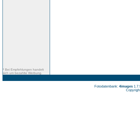
* Bei Empfehlungen handelt
sich um bezahlte Werbung.
Fotodatenbank:
4images
1.7
Copyrigh