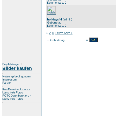
Kommentare: 0
holidays44
(
admin
)
Geburtstag
Kommentare: 0
1
2
»
Letzte Seite »
Empfehlungen
*
Bilder kaufen
Nutzungsbedingungen
Impressum
Partner
FotoDatenbank.com -
lizenzfreie Fotos
FOTODatenbank.org -
lizenzfreie Fotos