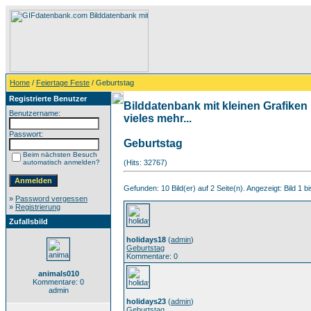
Home
/
Feiertage Feste
/ Geburtstag
Registrierte Benutzer
Bilddatenbank mit kleinen Grafiken
Benutzername:
vieles mehr...
Passwort:
Geburtstag
Beim nächsten Besuch
automatisch anmelden?
(Hits: 32767)
Gefunden: 10 Bild(er) auf 2 Seite(n). Angezeigt: Bild 1 bi
»
Password vergessen
»
Registrierung
Zufallsbild
holidays18
(
admin
)
Geburtstag
Kommentare: 0
animals010
Kommentare: 0
admin
holidays23
(
admin
)
Geburtstag