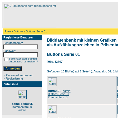
Home
/
Buttons
/ Buttons Serie 01
Registrierte Benutzer
Bilddatenbank mit kleinen Grafiken 
Benutzername:
als Aufzählungszeichen in Präsentat
Passwort:
Buttons Serie 01
Beim nächsten Besuch
automatisch anmelden?
(Hits: 32767)
Gefunden: 10 Bild(er) auf 2 Seite(n). Angezeigt: Bild 1 bi
»
Password vergessen
»
Registrierung
Zufallsbild
Button01
(
admin
)
Buttons Serie 01
Kommentare: 0
comp-bebox05
Kommentare: 0
admin