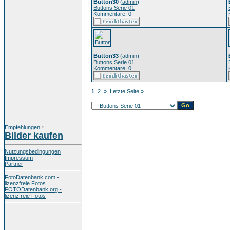
Button30
(
admin
)
Buttons Serie 01
Kommentare: 0
Button33
(
admin
)
Buttons Serie 01
Kommentare: 0
1
2
»
Letzte Seite »
Empfehlungen
*
Bilder kaufen
Nutzungsbedingungen
Impressum
Partner
FotoDatenbank.com -
lizenzfreie Fotos
FOTODatenbank.org -
lizenzfreie Fotos