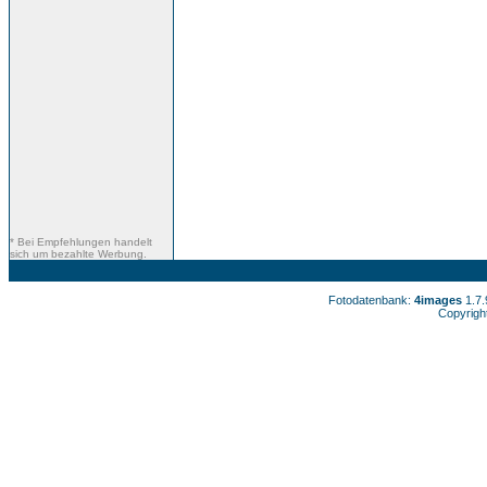
* Bei Empfehlungen handelt
sich um bezahlte Werbung.
Fotodatenbank:
4images
1.7
Copyrigh