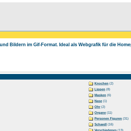
 und Bildern im Gif-Format. Ideal als Webgrafik für die Ho
Knochen
(2)
Lippen
(8)
Masken
(6)
Nase
(1)
Ohr
(2)
Organe
(11)
Personen Figuren
(31)
Schaedl
(16)
Verschiedenes
(13)