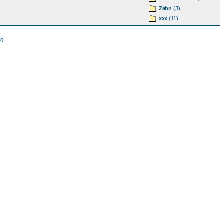
Zahn
(3)
xxx
(11)
 0.