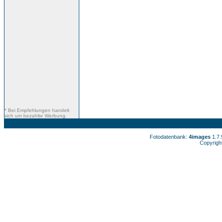
* Bei Empfehlungen handelt
sich um bezahlte Werbung.
Fotodatenbank:
4images
1.7
Copyrigh