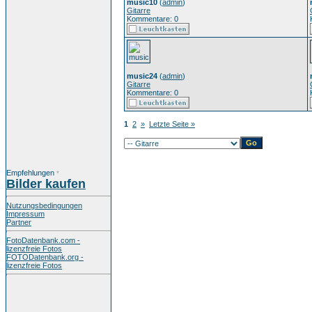
music10
(
admin
)
Gitarre
Kommentare: 0
music24
(
admin
)
Gitarre
Kommentare: 0
1
2
»
Letzte Seite »
Empfehlungen
*
Bilder kaufen
Nutzungsbedingungen
Impressum
Partner
FotoDatenbank.com -
lizenzfreie Fotos
FOTODatenbank.org -
lizenzfreie Fotos