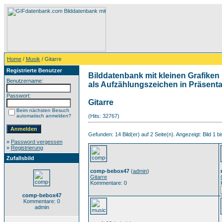
Home
/
Musik
/ Gitarre
Registrierte Benutzer
Bilddatenbank mit kleinen Grafiken 
Benutzername:
als Aufzählungszeichen in Präsentat
Passwort:
Gitarre
Beim nächsten Besuch
automatisch anmelden?
(Hits: 32767)
Gefunden: 14 Bild(er) auf 2 Seite(n). Angezeigt: Bild 1 bi
»
Password vergessen
»
Registrierung
Zufallsbild
comp-bebox47
(
admin
)
Gitarre
Kommentare: 0
comp-bebox47
Kommentare: 0
admin