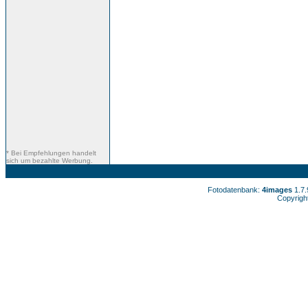
* Bei Empfehlungen handelt
sich um bezahlte Werbung.
Fotodatenbank:
4images
1.7
Copyrigh