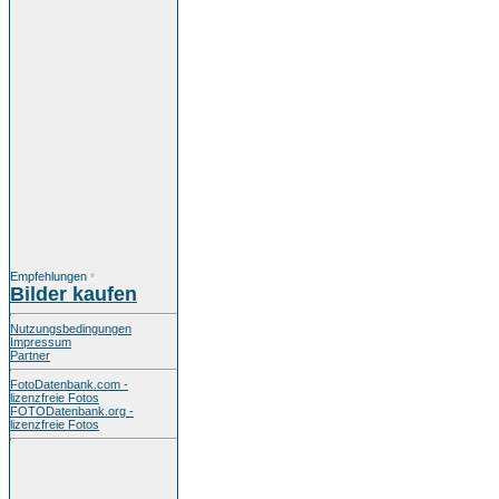
Empfehlungen
*
Bilder kaufen
Nutzungsbedingungen
Impressum
Partner
FotoDatenbank.com -
lizenzfreie Fotos
FOTODatenbank.org -
lizenzfreie Fotos