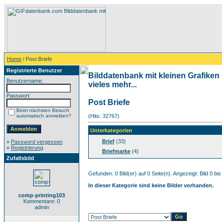
Home
/ Post Briefe
Registrierte Benutzer
Bilddatenbank mit kleinen Grafiken
Benutzername:
vieles mehr...
Passwort:
Post Briefe
Beim nächsten Besuch
automatisch anmelden?
(Hits: 32767)
Unterkategorien
Brief
(33)
»
Password vergessen
»
Registrierung
Briefmarke
(4)
Zufallsbild
Gefunden: 0 Bild(er) auf 0 Seite(n). Angezeigt: Bild 0 bis
In dieser Kategorie sind keine Bilder vorhanden.
comp-printing103
Kommentare: 0
admin