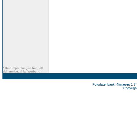
* Bei Empfehlungen handelt
sich um bezahlte Werbung.
Fotodatenbank:
4images
1.7
Copyrigh