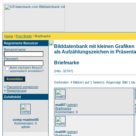
Home
/
Post Briefe
/ Briefmarke
Registrierte Benutzer
Bilddatenbank mit kleinen Grafiken 
Benutzername:
als Aufzählungszeichen in Präsentat
Passwort:
Briefmarke
Beim nächsten Besuch
automatisch anmelden?
(Hits: 32767)
Gefunden: 4 Bild(er) auf 1 Seite(n). Angezeigt: Bild 1 bis
»
Password vergessen
»
Registrierung
Zufallsbild
mail07
(
admin
)
Briefmarke
Kommentare: 0
comp-readme05
Kommentare: 0
admin
mail49
(
admin
)
Briefmarke