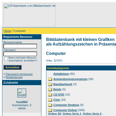
Home
/ Computer
Registrierte Benutzer
Bilddatenbank mit kleinen Grafiken 
Benutzername:
als Aufzählungszeichen in Präsentat
Passwort:
Computer
Beim nächsten Besuch
automatisch anmelden?
(Hits: 32767)
Unterkategorien
Abfalleimer
(65)
»
Password vergessen
»
Registrierung
Anwendungsprogramme
(56)
Zufallsbild
Bandlaufwerk
(3)
Briefe
(5)
CD DVD
(15)
Chip
(10)
food054
Computer Desktop
(8)
Kommentare: 0
admin
Computer Ordner
(565)
,
,
...
Ordner 3D
Ordner Serie 1
Ordner Serie 2