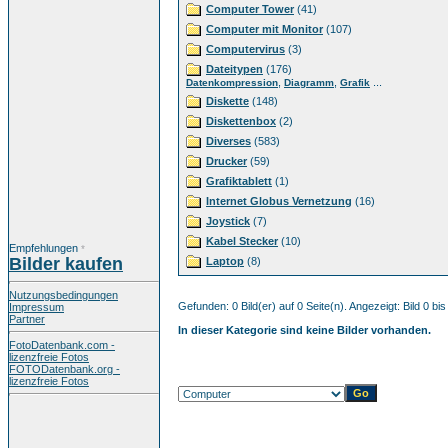
Computer Tower
(41)
Computer mit Monitor
(107)
Computervirus
(3)
Dateitypen
(176)
,
,
...
Datenkompression
Diagramm
Grafik
Diskette
(148)
Diskettenbox
(2)
Diverses
(583)
Drucker
(59)
Grafiktablett
(1)
Internet Globus Vernetzung
(16)
Joystick
(7)
Kabel Stecker
(10)
Empfehlungen
*
Bilder kaufen
Laptop
(8)
Nutzungsbedingungen
Gefunden: 0 Bild(er) auf 0 Seite(n). Angezeigt: Bild 0 bis
Impressum
Partner
In dieser Kategorie sind keine Bilder vorhanden.
FotoDatenbank.com -
lizenzfreie Fotos
FOTODatenbank.org -
lizenzfreie Fotos