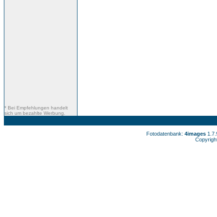
* Bei Empfehlungen handelt
sich um bezahlte Werbung.
Fotodatenbank:
4images
1.7
Copyrigh