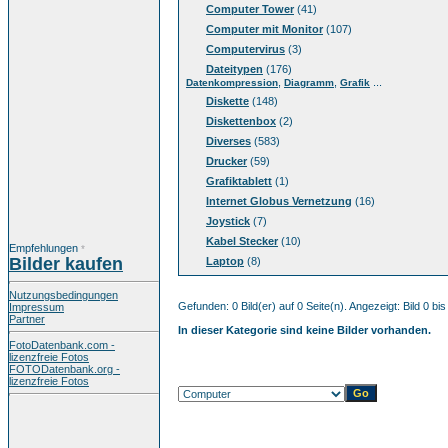
Computer Tower
(41)
Computer mit Monitor
(107)
Computervirus
(3)
Dateitypen
(176)
,
,
...
Datenkompression
Diagramm
Grafik
Diskette
(148)
Diskettenbox
(2)
Diverses
(583)
Drucker
(59)
Grafiktablett
(1)
Internet Globus Vernetzung
(16)
Joystick
(7)
Kabel Stecker
(10)
Empfehlungen
*
Bilder kaufen
Laptop
(8)
Nutzungsbedingungen
Gefunden: 0 Bild(er) auf 0 Seite(n). Angezeigt: Bild 0 bis
Impressum
Partner
In dieser Kategorie sind keine Bilder vorhanden.
FotoDatenbank.com -
lizenzfreie Fotos
FOTODatenbank.org -
lizenzfreie Fotos