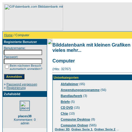
Home
/ Computer
Registrierte Benutzer
Bilddatenbank mit kleinen Grafiken
Benutzername:
vieles mehr...
Passwort:
Computer
Beim nächsten Besuch
automatisch anmelden?
(Hits: 32767)
Unterkategorien
Abfalleimer
(65)
»
Password vergessen
»
Registrierung
Anwendungsprogramme
(56)
Zufallsbild
Bandlaufwerk
(3)
Briefe
(5)
CD DVD
(15)
Chip
(10)
places38
Computer Desktop
(8)
Kommentare: 0
admin
Computer Ordner
(565)
,
,
...
Ordner 3D
Ordner Serie 1
Ordner Serie 2