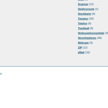
Scanner
(12)
Spielconsole
(1)
Steckkarte
(6)
Tastatur
(25)
Telefon
(6)
Trackball
(6)
Verknuepfungspfeile
(3
Verschiedenes
(46)
Webcam
(5)
ZIP
(12)
eMail
(16)
 0.