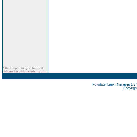
* Bei Empfehlungen handelt
sich um bezahlte Werbung.
Fotodatenbank:
4images
1.7
Copyrigh