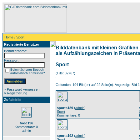
Home
/ Sport
Registrierte Benutzer
Bilddatenbank mit kleinen Grafiken 
Benutzername:
als Aufzählungszeichen in Präsentat
Passwort:
Sport
Beim nächsten Besuch
automatisch anmelden?
(Hits: 32767)
Gefunden: 194 Bild(er) auf 22 Seite(n). Angezeigt: Bild 1
»
Password vergessen
»
Registrierung
Zufallsbild
sports189
(
admin
)
Sport
Kommentare: 0
food196
Kommentare: 0
admin
sports192
(
admin
)
Sport