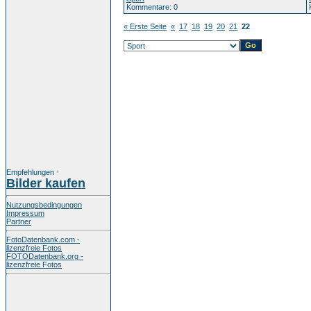
Kommentare: 0
« Erste Seite
«
17
18
19
20
21
22
Empfehlungen
*
Bilder kaufen
Nutzungsbedingungen
Impressum
Partner
FotoDatenbank.com -
lizenzfreie Fotos
FOTODatenbank.org -
lizenzfreie Fotos