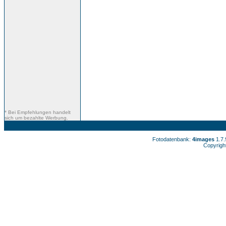
* Bei Empfehlungen handelt
sich um bezahlte Werbung.
Fotodatenbank:
4images
1.7
Copyrigh