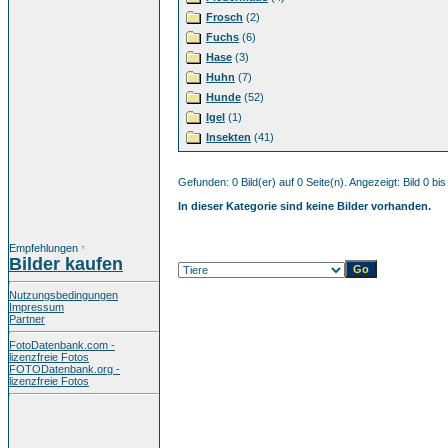
Frosch
(2)
Fuchs
(6)
Hase
(3)
Huhn
(7)
Hunde
(52)
Igel
(1)
Insekten
(41)
Gefunden: 0 Bild(er) auf 0 Seite(n). Angezeigt: Bild 0 bis
In dieser Kategorie sind keine Bilder vorhanden.
Empfehlungen
*
Bilder kaufen
Nutzungsbedingungen
Impressum
Partner
FotoDatenbank.com -
lizenzfreie Fotos
FOTODatenbank.org -
lizenzfreie Fotos