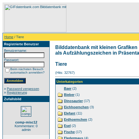
Home
/ Tiere
Registrierte Benutzer
Bilddatenbank mit kleinen Grafiken 
Benutzername:
als Aufzählungszeichen in Präsentat
Passwort:
Tiere
Beim nächsten Besuch
automatisch anmelden?
(Hits: 32767)
Unterkategorien
Baer
(2)
»
Password vergessen
»
Registrierung
Bieber
(1)
Zufallsbild
Dinosaurier
(17)
Eichhoernchen
(3)
Elefant
(11)
Erdhoernchen
(2)
comp-misc12
Esel
(2)
Kommentare: 0
admin
Fische
(17)
Fledermaus
(4)