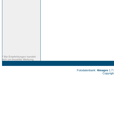
* Bei Empfehlungen handelt
sich um bezahlte Werbung.
Fotodatenbank:
4images
1.7
Copyrigh