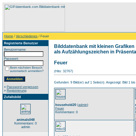
Home
/
Verschiedenes
/ Feuer
Registrierte Benutzer
Bilddatenbank mit kleinen Grafiken 
Benutzername:
als Aufzählungszeichen in Präsentat
Passwort:
Feuer
Beim nächsten Besuch
automatisch anmelden?
(Hits: 32767)
Gefunden: 9 Bild(er) auf 1 Seite(n). Angezeigt: Bild 1 bis
»
Password vergessen
»
Registrierung
Zufallsbild
household20
(
admin
)
Feuer
Kommentare: 0
animals048
Kommentare: 0
admin