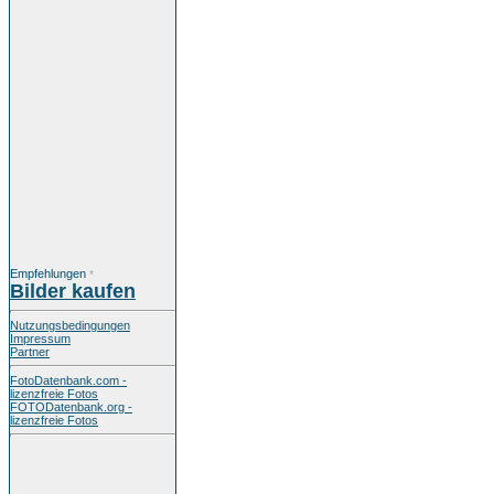
Empfehlungen
*
Bilder kaufen
Nutzungsbedingungen
Impressum
Partner
FotoDatenbank.com -
lizenzfreie Fotos
FOTODatenbank.org -
lizenzfreie Fotos