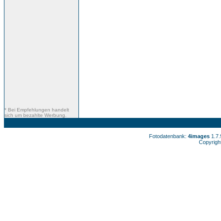
* Bei Empfehlungen handelt
sich um bezahlte Werbung.
Fotodatenbank:
4images
1.7
Copyrigh