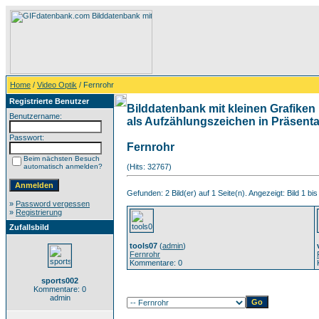
Home
/
Video Optik
/ Fernrohr
Registrierte Benutzer
Bilddatenbank mit kleinen Grafiken 
Benutzername:
als Aufzählungszeichen in Präsentat
Passwort:
Fernrohr
Beim nächsten Besuch
automatisch anmelden?
(Hits: 32767)
Gefunden: 2 Bild(er) auf 1 Seite(n). Angezeigt: Bild 1 bis
»
Password vergessen
»
Registrierung
Zufallsbild
tools07
(
admin
)
Fernrohr
Kommentare: 0
sports002
Kommentare: 0
admin