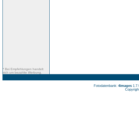
* Bei Empfehlungen handelt
sich um bezahlte Werbung.
Fotodatenbank:
4images
1.7
Copyrigh