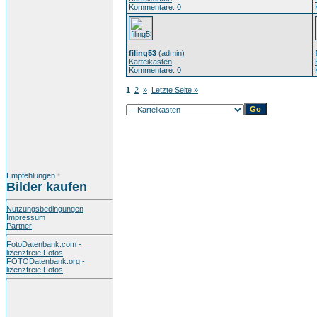
Kommentare: 0
filing53
(
admin
)
Karteikasten
Kommentare: 0
1
2
»
Letzte Seite »
Empfehlungen
*
Bilder kaufen
Nutzungsbedingungen
Impressum
Partner
FotoDatenbank.com -
lizenzfreie Fotos
FOTODatenbank.org -
lizenzfreie Fotos