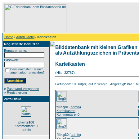
Home
/
Akten Kartei
/ Karteikasten
Registrierte Benutzer
Bilddatenbank mit kleinen Grafiken 
Benutzername:
als Aufzählungszeichen in Präsentat
Passwort:
Karteikasten
Beim nächsten Besuch
automatisch anmelden?
(Hits: 32767)
Gefunden: 10 Bild(er) auf 2 Seite(n). Angezeigt: Bild 1 bi
»
Password vergessen
»
Registrierung
Zufallsbild
filing01
(
admin
)
Karteikasten
Kommentare: 0
plants106
Kommentare: 0
admin
filing30
(
admin
)
Karteikasten