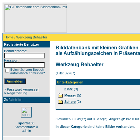
Home
/ Werkzeug Behaelter
Registrierte Benutzer
Bilddatenbank mit kleinen Grafiken 
Benutzername:
als Aufzählungszeichen in Präsentat
Passwort:
Werkzeug Behaelter
Beim nächsten Besuch
automatisch anmelden?
(Hits: 32767)
Unterkategorien
Kiste
(3)
»
Password vergessen
»
Registrierung
Messer
(5)
Zufallsbild
Schere
(2)
Gefunden: 0 Bild(er) auf 0 Seite(n). Angezeigt: Bild 0 bis
sports100
In dieser Kategorie sind keine Bilder vorhanden.
Kommentare: 0
admin