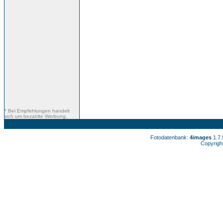
* Bei Empfehlungen handelt
sich um bezahlte Werbung.
Fotodatenbank:
4images
1.7
Copyrigh