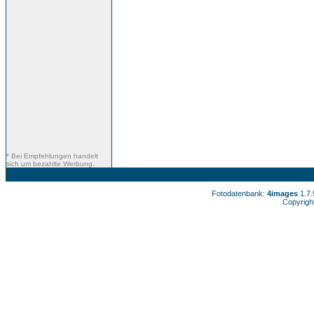
* Bei Empfehlungen handelt
sich um bezahlte Werbung.
Fotodatenbank:
4images
1.7
Copyrigh