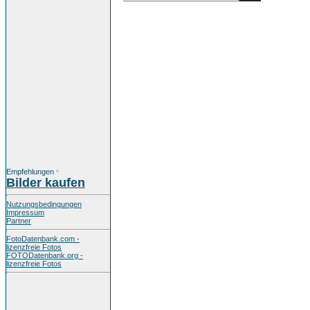
Empfehlungen
*
Bilder kaufen
Nutzungsbedingungen
Impressum
Partner
FotoDatenbank.com -
lizenzfreie Fotos
FOTODatenbank.org -
lizenzfreie Fotos