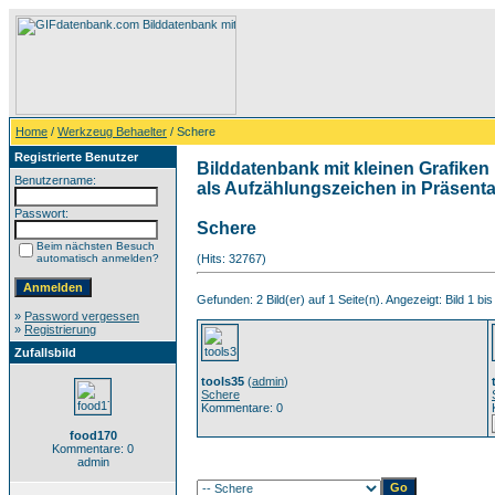
Home
/
Werkzeug Behaelter
/ Schere
Registrierte Benutzer
Bilddatenbank mit kleinen Grafiken 
Benutzername:
als Aufzählungszeichen in Präsentat
Passwort:
Schere
Beim nächsten Besuch
automatisch anmelden?
(Hits: 32767)
Gefunden: 2 Bild(er) auf 1 Seite(n). Angezeigt: Bild 1 bis
»
Password vergessen
»
Registrierung
Zufallsbild
tools35
(
admin
)
Schere
Kommentare: 0
food170
Kommentare: 0
admin