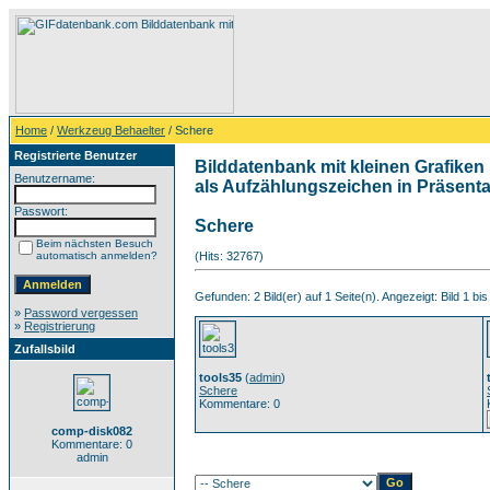
Home
/
Werkzeug Behaelter
/ Schere
Registrierte Benutzer
Bilddatenbank mit kleinen Grafiken 
Benutzername:
als Aufzählungszeichen in Präsentat
Passwort:
Schere
Beim nächsten Besuch
automatisch anmelden?
(Hits: 32767)
Gefunden: 2 Bild(er) auf 1 Seite(n). Angezeigt: Bild 1 bis
»
Password vergessen
»
Registrierung
Zufallsbild
tools35
(
admin
)
Schere
Kommentare: 0
comp-disk082
Kommentare: 0
admin