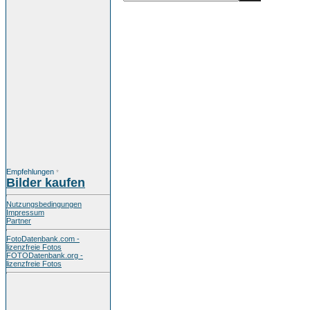
Empfehlungen
*
Bilder kaufen
Nutzungsbedingungen
Impressum
Partner
FotoDatenbank.com -
lizenzfreie Fotos
FOTODatenbank.org -
lizenzfreie Fotos