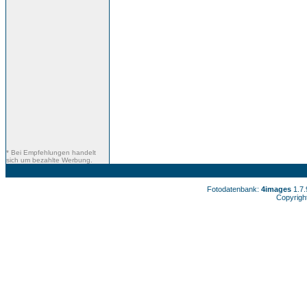
* Bei Empfehlungen handelt
sich um bezahlte Werbung.
Fotodatenbank:
4images
1.7
Copyrigh