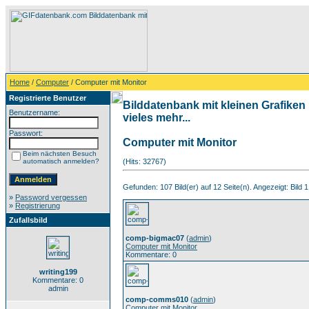
Home
/
Computer
/ Computer mit Monitor
Registrierte Benutzer
Bilddatenbank mit kleinen Grafiken
Benutzername:
vieles mehr...
Passwort:
Computer mit Monitor
Beim nächsten Besuch
automatisch anmelden?
(Hits: 32767)
Gefunden: 107 Bild(er) auf 12 Seite(n). Angezeigt: Bild 1
»
Password vergessen
»
Registrierung
Zufallsbild
comp-bigmac07
(
admin
)
Computer mit Monitor
Kommentare: 0
writing199
Kommentare: 0
admin
comp-comms010
(
admin
)
Computer mit Monitor