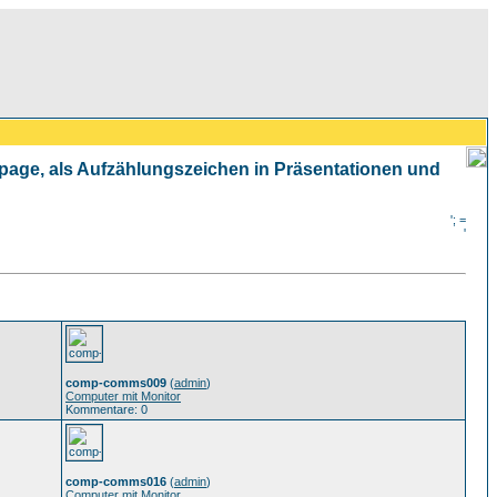
mepage, als Aufzählungszeichen in Präsentationen und
'; =
'
comp-comms009
(
admin
)
Computer mit Monitor
Kommentare: 0
comp-comms016
(
admin
)
Computer mit Monitor