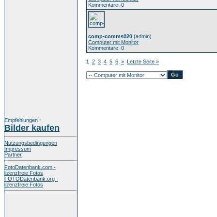
Kommentare: 0
comp-comms020
(
admin
)
Computer mit Monitor
Kommentare: 0
1
2
3
4
5
6
»
Letzte Seite »
Empfehlungen
*
Bilder kaufen
Nutzungsbedingungen
Impressum
Partner
FotoDatenbank.com -
lizenzfreie Fotos
FOTODatenbank.org -
lizenzfreie Fotos