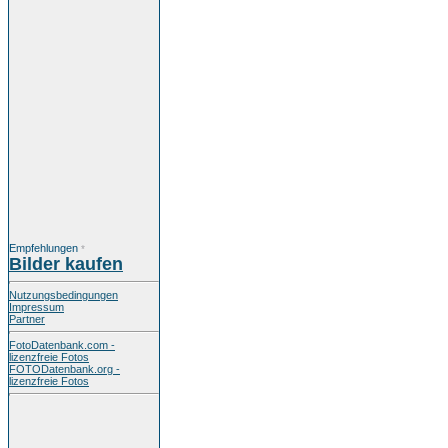
Empfehlungen
*
Bilder kaufen
Nutzungsbedingungen
Impressum
Partner
FotoDatenbank.com -
lizenzfreie Fotos
FOTODatenbank.org -
lizenzfreie Fotos