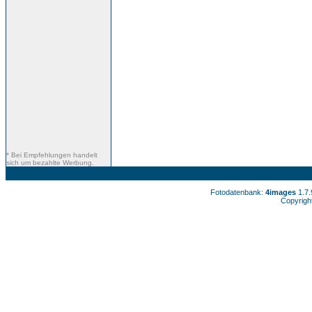
* Bei Empfehlungen handelt
sich um bezahlte Werbung.
Fotodatenbank:
4images
1.7
Copyrigh