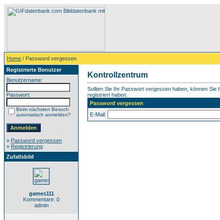
Home
/ Password vergessen
Registrierte Benutzer
Kontrollzentrum
Benutzername:
Sollten Sie Ihr Passwort vergessen haben, können Sie hi
Passwort:
registriert haben.
Password vergessen
Beim nächsten Besuch
E-Mail:
automatisch anmelden?
»
Password vergessen
»
Registrierung
Zufallsbild
games111
Kommentare: 0
admin