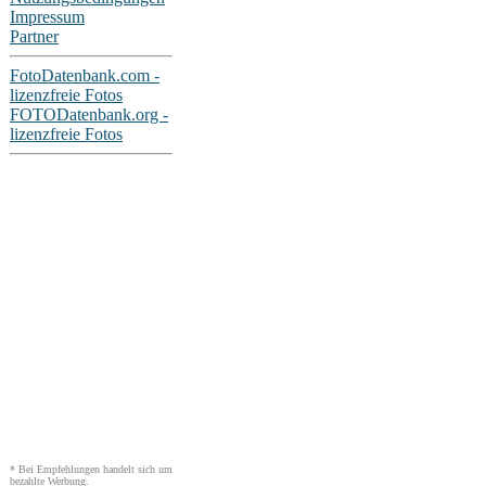
Impressum
Partner
FotoDatenbank.com -
lizenzfreie Fotos
FOTODatenbank.org -
lizenzfreie Fotos
* Bei Empfehlungen handelt sich um
bezahlte Werbung.