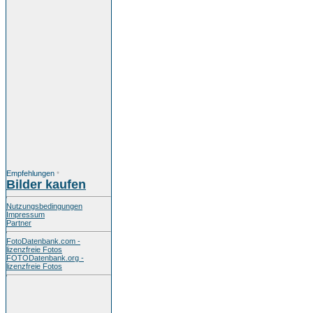
Empfehlungen
*
Bilder kaufen
Nutzungsbedingungen
Impressum
Partner
FotoDatenbank.com -
lizenzfreie Fotos
FOTODatenbank.org -
lizenzfreie Fotos