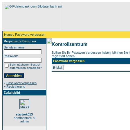
Home
/ Password vergessen
Registrierte Benutzer
Kontrollzentrum
Benutzername:
Sollten Sie Ihr Passwort vergessen haben, können Sie hi
Passwort:
registriert haben.
Password vergessen
Beim nächsten Besuch
E-Mail:
automatisch anmelden?
»
Password vergessen
»
Registrierung
Zufallsbild
startrek013
Kommentare: 0
admin