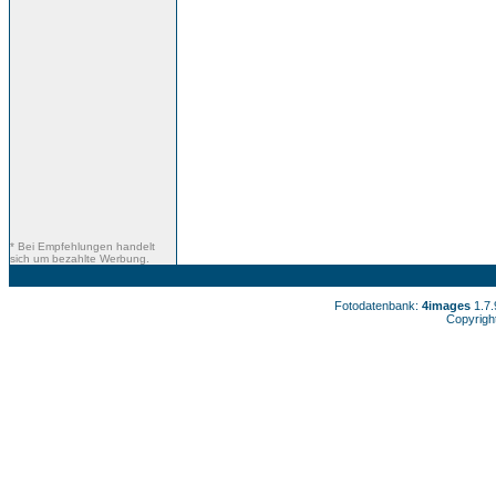
* Bei Empfehlungen handelt
sich um bezahlte Werbung.
Fotodatenbank:
4images
1.7
Copyrigh