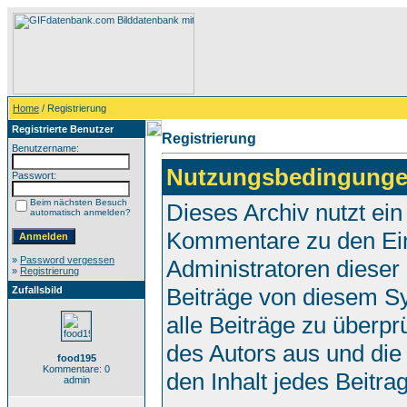
Home
/ Registrierung
Registrierte Benutzer
Registrierung
Benutzername:
Nutzungsbedingunge
Passwort:
Beim nächsten Besuch
Dieses Archiv nutzt e
automatisch anmelden?
Kommentare zu den Ei
»
Password vergessen
Administratoren dieser
»
Registrierung
Beiträge von diesem Sy
Zufallsbild
alle Beiträge zu überpr
des Autors aus und die
food195
Kommentare: 0
den Inhalt jedes Beitr
admin