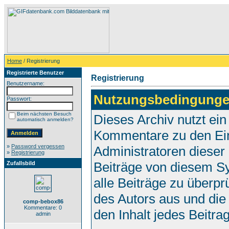
Home
/ Registrierung
Registrierte Benutzer
Registrierung
Benutzername:
Nutzungsbedingunge
Passwort:
Beim nächsten Besuch
Dieses Archiv nutzt e
automatisch anmelden?
Kommentare zu den Ei
»
Password vergessen
Administratoren dieser
»
Registrierung
Beiträge von diesem Sy
Zufallsbild
alle Beiträge zu überpr
des Autors aus und die
comp-bebox86
Kommentare: 0
den Inhalt jedes Beitr
admin