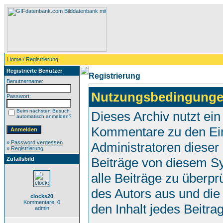
Home
/ Registrierung
Registrierte Benutzer
Registrierung
Benutzername:
Nutzungsbedingunge
Passwort:
Beim nächsten Besuch
Dieses Archiv nutzt e
automatisch anmelden?
Kommentare zu den Ei
»
Password vergessen
Administratoren dieser
»
Registrierung
Beiträge von diesem Sy
Zufallsbild
alle Beiträge zu überpr
des Autors aus und die
clocks20
Kommentare: 0
den Inhalt jedes Beitr
admin