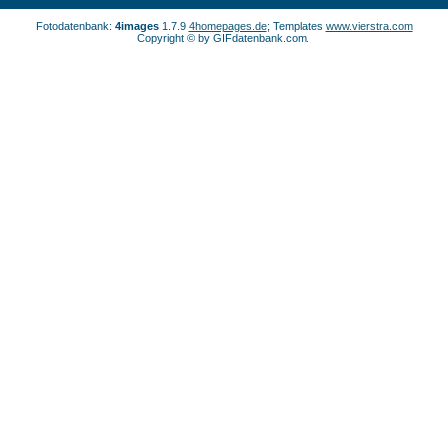
Fotodatenbank:
4images
1.7.9
4homepages.de
; Templates
www.vierstra.com
Copyright © by GIFdatenbank.com