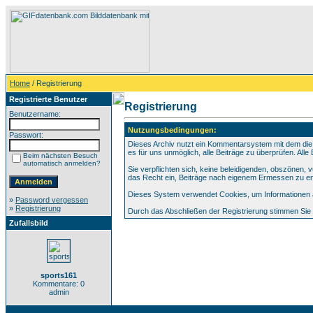
Home
/ Registrierung
Registrierte Benutzer
Registrierung
Benutzername:
Nutzungsbedingungen:
Passwort:
Dieses Archiv nutzt ein Kommentarsystem mit dem die
es für uns unmöglich, alle Beiträge zu überprüfen. All
Beim nächsten Besuch
automatisch anmelden?
Sie verpflichten sich, keine beleidigenden, obszönen,
das Recht ein, Beiträge nach eigenem Ermessen zu en
Dieses System verwendet Cookies, um Informationen au
»
Password vergessen
»
Registrierung
Durch das Abschließen der Registrierung stimmen Si
Zufallsbild
sports161
Kommentare: 0
admin