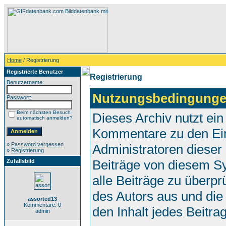
Home
/ Registrierung
Registrierte Benutzer
Registrierung
Benutzername:
Nutzungsbedingunge
Passwort:
Beim nächsten Besuch
Dieses Archiv nutzt e
automatisch anmelden?
Kommentare zu den Ei
»
Password vergessen
Administratoren dieser
»
Registrierung
Beiträge von diesem Sy
Zufallsbild
alle Beiträge zu überpr
des Autors aus und die
assorted13
Kommentare: 0
den Inhalt jedes Beitr
admin