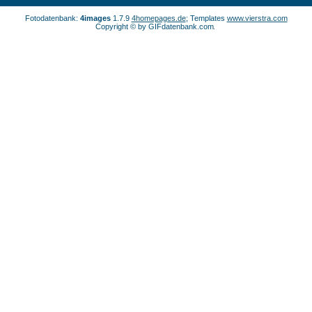
Fotodatenbank:
4images
1.7.9
4homepages.de
; Templates
www.vierstra.com
Copyright © by GIFdatenbank.com