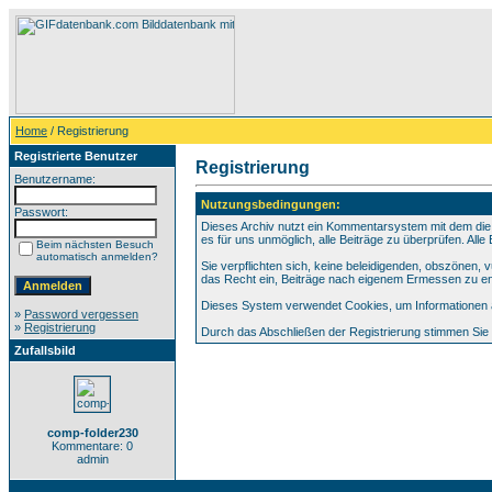
Home
/ Registrierung
Registrierte Benutzer
Registrierung
Benutzername:
Nutzungsbedingungen:
Passwort:
Dieses Archiv nutzt ein Kommentarsystem mit dem die
es für uns unmöglich, alle Beiträge zu überprüfen. All
Beim nächsten Besuch
automatisch anmelden?
Sie verpflichten sich, keine beleidigenden, obszönen,
das Recht ein, Beiträge nach eigenem Ermessen zu en
Dieses System verwendet Cookies, um Informationen au
»
Password vergessen
»
Registrierung
Durch das Abschließen der Registrierung stimmen Si
Zufallsbild
comp-folder230
Kommentare: 0
admin