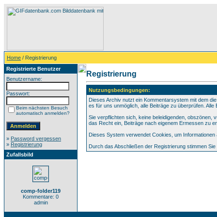
Home
/ Registrierung
Registrierte Benutzer
Registrierung
Benutzername:
Nutzungsbedingungen:
Passwort:
Dieses Archiv nutzt ein Kommentarsystem mit dem die
es für uns unmöglich, alle Beiträge zu überprüfen. All
Beim nächsten Besuch
automatisch anmelden?
Sie verpflichten sich, keine beleidigenden, obszönen,
das Recht ein, Beiträge nach eigenem Ermessen zu en
Dieses System verwendet Cookies, um Informationen au
»
Password vergessen
»
Registrierung
Durch das Abschließen der Registrierung stimmen Si
Zufallsbild
comp-folder119
Kommentare: 0
admin