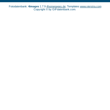
Fotodatenbank:
4images
1.7.9
4homepages.de
; Templates
www.vierstra.com
Copyright © by GIFdatenbank.com