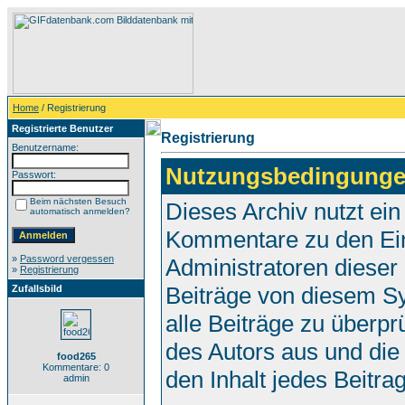
Home
/ Registrierung
Registrierte Benutzer
Registrierung
Benutzername:
Nutzungsbedingunge
Passwort:
Beim nächsten Besuch
Dieses Archiv nutzt e
automatisch anmelden?
Kommentare zu den Ei
»
Password vergessen
Administratoren dieser
»
Registrierung
Beiträge von diesem Sy
Zufallsbild
alle Beiträge zu überpr
des Autors aus und die
food265
Kommentare: 0
den Inhalt jedes Beitr
admin