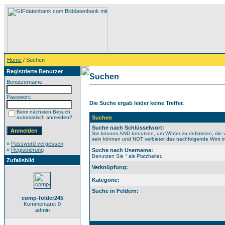
Home
/ Suchen
Registrierte Benutzer
Suchen
Benutzername:
Passwort:
Die Suche ergab leider keine Treffer.
Beim nächsten Besuch
automatisch anmelden?
Suchen
Suche nach Schlüsselwort:
Sie können AND benutzen, um Wörter zu definieren, die 
sein können und NOT verbietet das nachfolgende Wort im 
»
Password vergessen
»
Registrierung
Suche nach Username:
Benutzen Sie * als Platzhalter.
Zufallsbild
Verknüpfung:
Kategorie:
Suche in Feldern:
comp-folder245
Kommentare: 0
admin